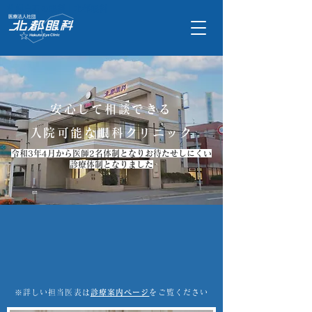
札幌白石の眼科｜北都眼科
安心して相談できる
入院可能な眼科クリニック
令和3年4月から医師2名体制となりお待たせしにくい
診療体制となりました
月
火
水
鈴
木
鈴
木
鈴
木
9
:
0
0 ~
1
2
:
0
0
(
1
0
時
半
ま
高
橋
高
橋
※詳しい担当医表は
診療案内ページ
をご覧ください
1
4
:
0
0 ~
1
8
:
0
0
高
橋
(
第
1
,
2
,
3
,
5
)
鈴
木
手
術
宮
部
(
第
4
)