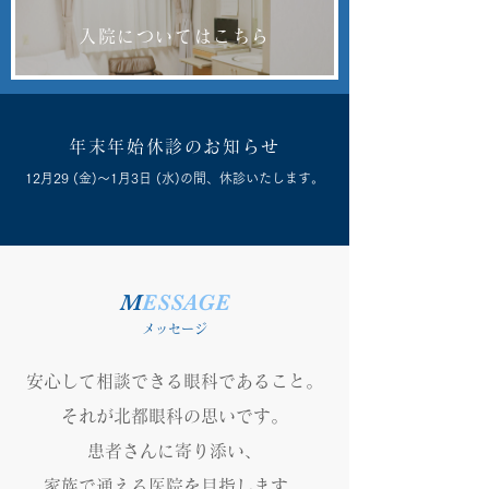
入院についてはこちら
年末年始休診のお知らせ
12月29 (金)～1月3日 (水)の間、休診いたします。
M
ESSAGE
メッセージ
安心して相談できる眼科であること。
それが​北都眼科の思いです。
患者さんに寄り添い、
家族で通える医院を目指します。